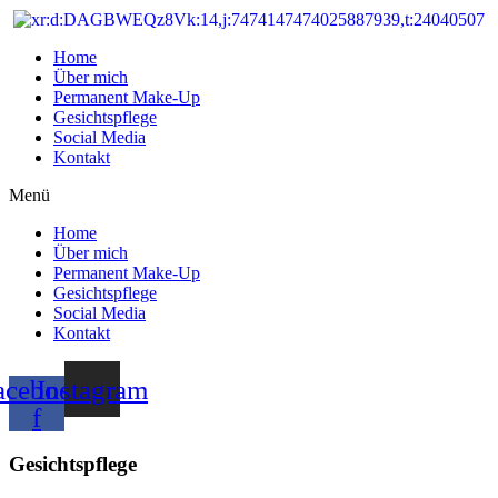
Home
Über mich
Permanent Make-Up
Gesichtspflege
Social Media
Kontakt
Menü
Home
Über mich
Permanent Make-Up
Gesichtspflege
Social Media
Kontakt
acebook-
Instagram
f
Gesichtspflege